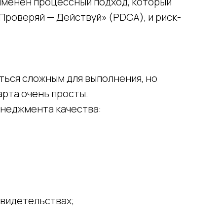
именен процессный подход, который
Проверяй — Действуй» (PDCA), и риск-
аться сложным для выполнения, но
арта очень просты.
енеджмента качества:
свидетельствах;