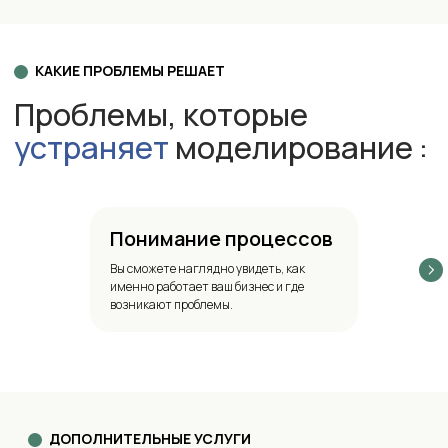
Организация процесса
Мы ценим ваше время и всегда нацелены на
максимальную прозрачность в работе. Чтобы
начать, мы предлагаем
обсуждение запроса
Понимание процессов
и демонстрацию возможностей
моделирования
в формате
Вы сможете наглядно увидеть, как
видеоконференции
. Это позволит вам
именно работает ваш бизнес и где
увидеть, как точно мы можем помочь и какие
возникают проблемы.
решения подойдут именно для вашего
бизнеса.
После обсуждения мы
предложим
оптимальное решение
и сформулируем все
шаги. Если решение устраивает вас, мы
быстро перейдем к
заключению договора
и
начнем реализацию услуги, с учётом ваших