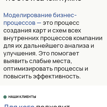
КАК МЫ РЕАЛИЗУЕМ УСЛУГУ
Как проходит
моделирование бизнес-
процессов
на практике
Наша услуга моделирования
бизнес-процессов включает
использование современной
интерактивной доски,
с помощью
которой мы наглядно
представляем все процессы