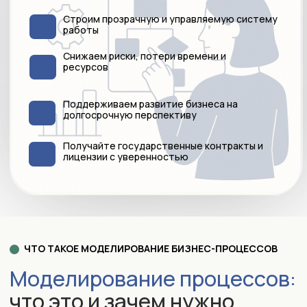
ЧТО ТАКОЕ МОДЕЛИРОВАНИЕ БИЗНЕС-ПРОЦЕССОВ
Моделирование процессов:
что это и зачем нужно
Моделирование бизнес-
процессов —
это процесс
создания карт и схем всех
внутренних процессов компании
для их дальнейшего анализа и
улучшения. Это помогает
выявить слабые места,
оптимизировать процессы и
повысить эффективность.
НАШИ КЛИЕНТЫ
Для кого
подходит
данная услуга