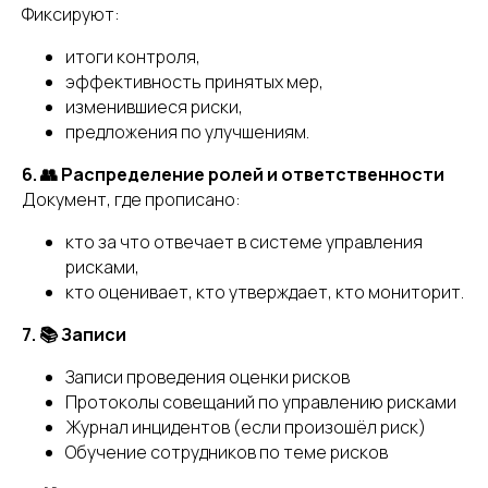
Фиксируют:
итоги контроля,
эффективность принятых мер,
изменившиеся риски,
предложения по улучшениям.
6. 👥 Распределение ролей и ответственности
Документ, где прописано:
кто за что отвечает в системе управления
рисками,
кто оценивает, кто утверждает, кто мониторит.
7. 📚 Записи
Записи проведения оценки рисков
Протоколы совещаний по управлению рисками
Журнал инцидентов (если произошёл риск)
Обучение сотрудников по теме рисков
+7 (989) 048-29-10