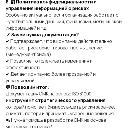
8. 🔐 Политика конфиденциальности и
Главная
управления информацией о рисках
Особенно актуально, если организация работает с
Услуги
чувствительными данными, финансами, медицинской
О нас
информацией и т.д.
Полезная информация
📌 Зачем нужна документация?
Контакты
✔ Подтверждает, что в компании действительно
работает риск ориентированное мышление
(менеджмент риска)
✔ Позволяет отслеживать изменения и
эффективность
CЗ: Захарова Дарья Николаевна
✔ Делает компанию более прозрачной и
ИНН: 681601829151
управляемой
💬 Подводим итог:
Политика в отношении обработки
персональных данных
Документация СМК на основе ISO 31000 —
инструмент стратегического управления
,
Согласие на обработку персональных
данных пользователя сайта
который помогает бизнесу видеть риски заранее,
снижать потери и принимать уверенные решения.
📲 Нужна помощь в разработке СМК на основе
менеджмента риска?