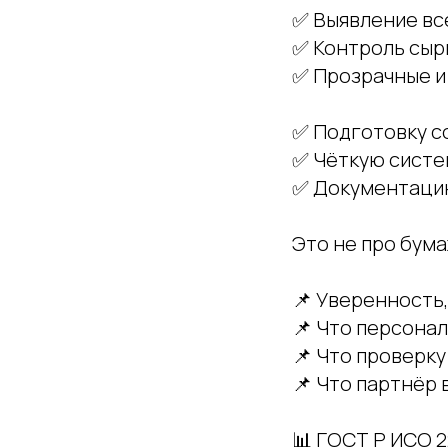
✅ Выявление вс
✅ Контроль сыр
✅ Прозрачные и
✅ Подготовку с
✅ Чёткую систе
✅ Документацию
Это не про бума
📌 Уверенность,
📌 Что персонал
📌 Что проверк
📌 Что партнёр 
📊 ГОСТ Р ИСО 2