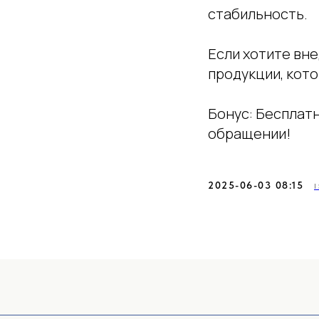
стабильность.
Если хотите вн
продукции, кото
Бонус: Бесплатн
обращении!
2025-06-03 08:15
+7 (989) 048-29-1
CЗ: Захарова Дарья Николаевна
Политика в отношении обра
ИНН: 681601829151