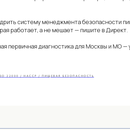
едрить систему менеджмента безопасности п
рая работает, а не мешает — пишите в Директ.
ая первичная диагностика для Москвы и МО — 
Главная
Услуги
ISO 22000 / HACCP / ПИЩЕВАЯ БЕЗОПАСНОСТЬ
0
О нас
Полезная информаци
Контакты
ботки персональных данных
Согласие на обработку персональн
сайта