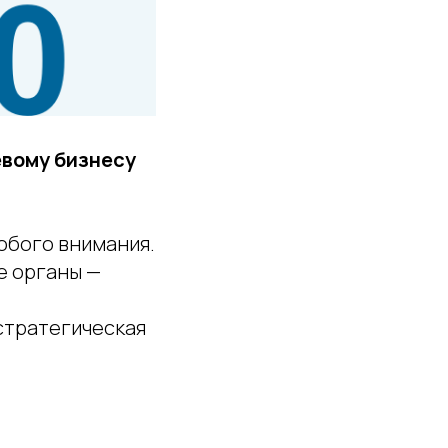
евому бизнесу
собого внимания.
е органы —
 стратегическая