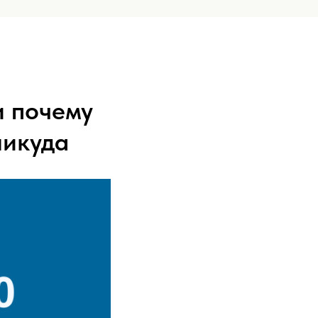
и почему
никуда