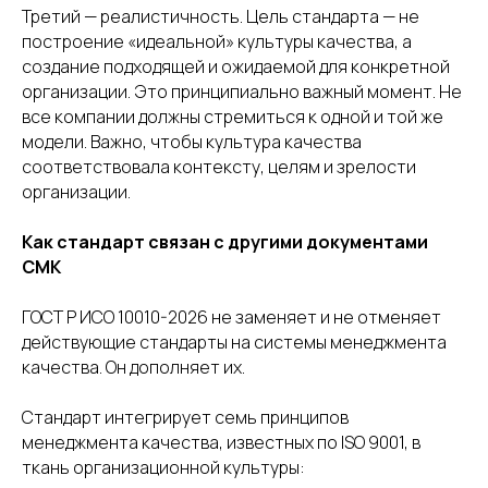
Третий — реалистичность. Цель стандарта — не
построение «идеальной» культуры качества, а
создание подходящей и ожидаемой для конкретной
организации. Это принципиально важный момент. Не
+7 (989) 048-29-10
все компании должны стремиться к одной и той же
модели. Важно, чтобы культура качества
Главная
соответствовала контексту, целям и зрелости
Услуги
организации.
О нас
Как стандарт связан с другими документами
Полезная информация
СМК
Контакты
ГОСТ Р ИСО 10010-2026 не заменяет и не отменяет
действующие стандарты на системы менеджмента
качества. Он дополняет их.
CЗ: Захарова Дарья Николаевна
Стандарт интегрирует семь принципов
ИНН: 681601829151
менеджмента качества, известных по ISO 9001, в
ткань организационной культуры:
Политика в отношении обработки
персональных данных