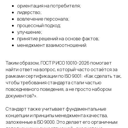
ориентация на потребителя;
Согласие на обработку персональных
лидерство;
данных пользователя сайта
вовлечение персонала;
процессный подход;
улучшение;
принятие решений на основе фактов;
менеджмент взаимоотношений.
Таким образом, ГОСТ Р ИСО 10010-2026 помогает
найти ответ на вопрос, который часто остаётся за
рамками сертификации по ISO 9001: «Как сделать так,
чтобы требования стандарта стали частью
повседневного поведения, а не просто набором
документов?».
Стандарт также учитывает фундаментальные
концепции и принципы менеджмента качества,
заложенные в ISO 9000. Это делает его органичным