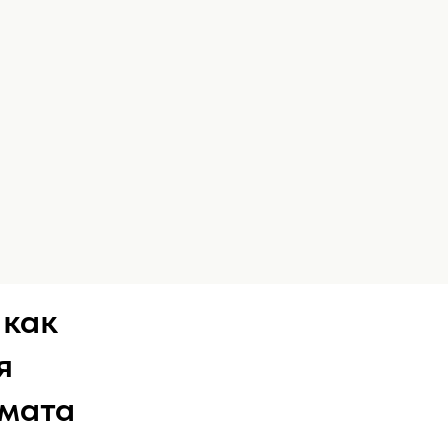
 как
я
мата