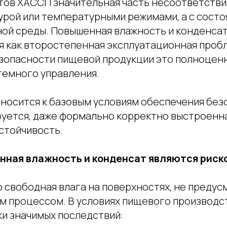
тов ХАССП значительная часть несоответствий
урой или температурными режимами, а с сост
ой среды. Повышенная влажность и конденсат
 как второстепенная эксплуатационная пробл
езопасности пищевой продукции это полноценн
емного управления.
носится к базовым условиям обеспечения без
руется, даже формально корректно выстроенн
стойчивость.
нная влажность и конденсат являются риск
о свободная влага на поверхностях, не преду
м процессом. В условиях пищевого производс
ки значимых последствий: