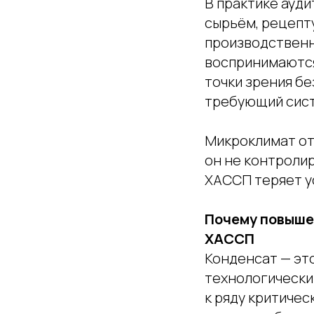
В практике ауди
сырьём, рецепт
производственн
воспринимаются
точки зрения б
требующий сист
Микроклимат от
он не контроли
ХАССП теряет у
Почему повыше
ХАССП
Конденсат — эт
технологически
к ряду критичес