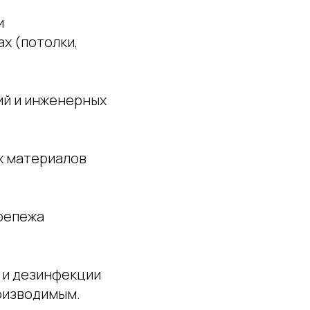
и
х (потолки,
ий и инженерных
х материалов
крепежа
 и дезинфекции
оизводимым.