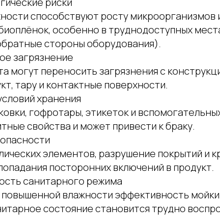
гические риски
ности способствуют росту микроорганизмов 
иоплёнок, особенно в труднодоступных места
обратные стороны оборудования).
ое загрязнение
та могут переносить загрязнения с конструкц
кт, тару и контактные поверхности.
условий хранения
ковки, гофротары, этикеток и вспомогательны
тные свойства и может привести к браку.
 опасности
лических элементов, разрушение покрытий и 
попадания посторонних включений в продукт.
ость санитарного режима
 повышенной влажности эффективность мойки
анитарное состояние становится трудно воспр