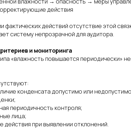
енной влажности → опасность → меры управл
корректирующие действия
и фактических действий отсутствие этой связ
ает систему непрозрачной для аудитора.
критериев и мониторинга
ипа «влажность повышается периодически» не
сутствуют:
аличие конденсата допустимо или недопустимо
ценки;
ная периодичность контроля;
ные лица;
е действия при выявлении отклонений.