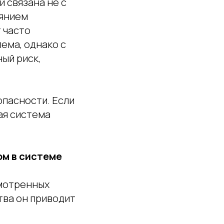
 связана не с
оянием
 часто
ема, однако с
ый риск,
опасности. Если
ая система
ом в системе
смотренных
тва он приводит