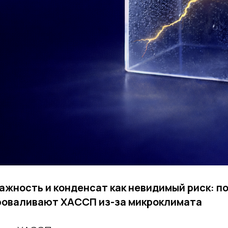
жность и конденсат как невидимый риск: п
роваливают ХАССП из-за микроклимата