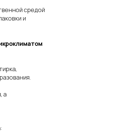
ственной средой
паковки и
микроклиматом
тирка,
бразования.
, а
: