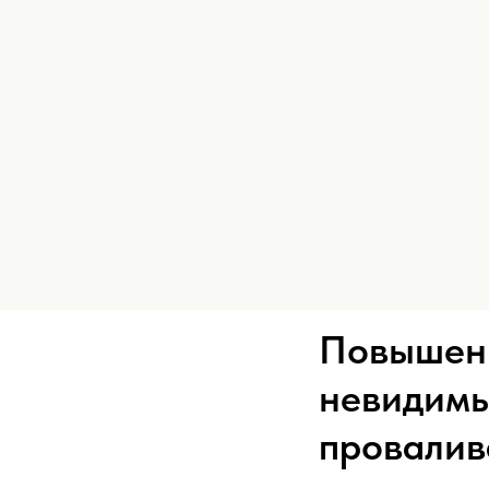
Повышенн
невидимы
провалив