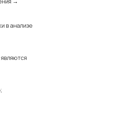
ения →
ки в анализе
 являются
;