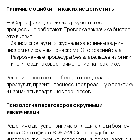
Типичные ошибки — и как их не допустить
— «Сертификат для вида»: документы есть, но
процессы не работают. Проверка заказчика быстро
это выявит.
— Записи «под аудит»: журналы заполнены задним
числом или «одним почерком». Это красный флаг.
— Разрозненные процедуры без владельцев и логики
— итог: неодинаковое применение на практике.
Решение простое и не бесплатное: делать
предаудит, править процессы под реальную практику
и назначать владельцев процессов.
Психология переговоров с крупными
заказчиками
Решения о допуске принимают люди, а люди боятся
риска. Сертификат S.QS.7-2024 — это удобный
инструмент снижения их тревоги. Он показывает: вы