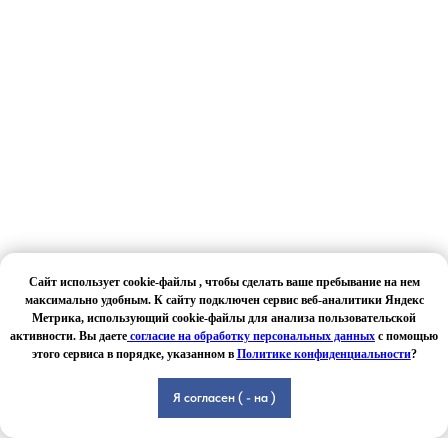
Сайт использует cookie-файлы , чтобы сделать ваше пребывание на нем
максимально удобным. К сайту подключен сервис веб-аналитики Яндекс
Метрика, использующий cookie-файлы для анализа пользовательской
активности. Вы даете
согласие на обработку персональных данных
с помощью
этого сервиса в порядке, указанном в
Политике конфиденциальности
?
Я согласен ( - на )
Главная
Услуги
О нас
Контакты