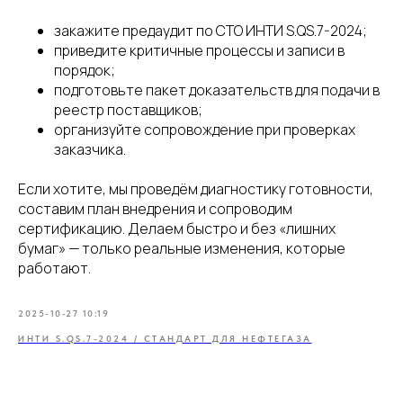
закажите предаудит по СТО ИНТИ S.QS.7-2024;
приведите критичные процессы и записи в
порядок;
подготовьте пакет доказательств для подачи в
реестр поставщиков;
+7 (989) 048-29-10
организуйте сопровождение при проверках
заказчика.
Главная
Если хотите, мы проведём диагностику готовности,
Услуги
составим план внедрения и сопроводим
О нас
сертификацию. Делаем быстро и без «лишних
Полезная информация
бумаг» — только реальные изменения, которые
Контакты
работают.
2025-10-27 10:19
ИНТИ S.QS.7-2024 / СТАНДАРТ ДЛЯ НЕФТЕГАЗА
CЗ: Захарова Дарья Николаевна
ИНН: 681601829151