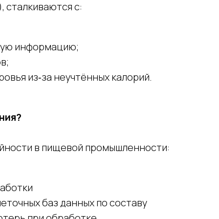
, сталкиваются с:
ную информацию;
в;
овья из‑за неучтённых калорий.
ния?
ийности в пищевой промышленности:
работки
еточных баз данных по составу
отерь при обработке.