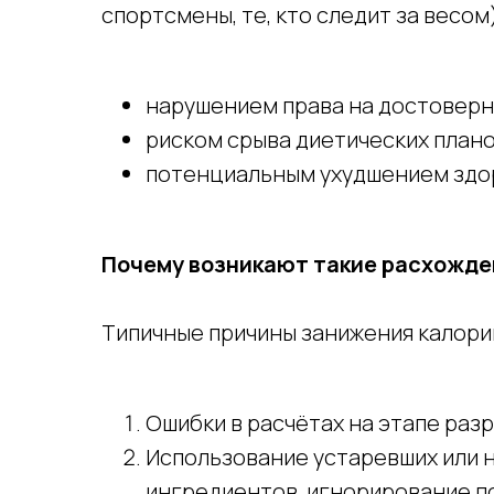
спортсмены, те, кто следит за весом)
нарушением права на достовер
риском срыва диетических плано
потенциальным ухудшением здор
Почему возникают такие расхожде
Типичные причины занижения калор
Ошибки в расчётах на этапе раз
Использование устаревших или н
ингредиентов, игнорирование п