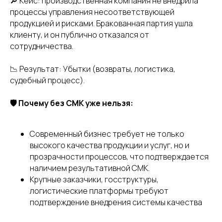
🔎 Кейс: производственная компания не внедрила
процессы управления несоответствующей
продукцией и рисками. Бракованная партия ушла
клиенту, и он публично отказался от
сотрудничества.
📉 Результат: Убытки (возвраты, логистика,
судебный процесс).
+7 (989) 048-29-10
🛡 Почему без СМК уже нельзя:
Главная
Современный бизнес требует не только
Услуги
высокого качества продукции и услуг, но и
О нас
прозрачности процессов, что подтверждается
Полезная информация
наличием результативной СМК.
Крупные заказчики, госструктуры,
Контакты
логистические платформы требуют
подтверждение внедрения системы качества