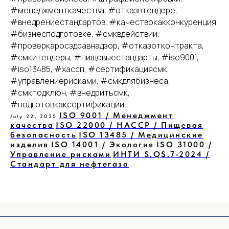
#менеджменткачества, #отказвтендере,
#внедрениестандартов, #качествокакконкуренция,
#бизнесподготовке, #смквдействии,
#проверкаросздравнадзор, #отказотконтракта,
#смкитендеры, #пищевыестандарты, #iso9001,
#iso13485, #хассп, #сертификациясмк,
#управлениерисками, #смкдлябизнеса,
#смкподключ, #внедритьсмк,
#подготовкаксертификации
ISO 9001 / Менеджмент
July 22, 2025
качества
ISO 22000 / HACCP / Пищевая
безопасность
ISO 13485 / Медицинские
изделия
ISO 14001 / Экология
ISO 31000 /
Управление рисками
ИНТИ S.QS.7-2024 /
Стандарт для нефтегаза