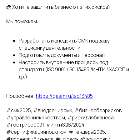
📩 Хотите защитить бизнес от этих рисков?
CЗ: Захарова Дарья Николаевна
ИНН: 681601829151
Мы поможем:
Политика в отношении обработки
персональных данных
Разработать и внедрить СМК под вашу
Согласие на обработку персональных
специфику деятельности
данных пользователя сайта
Подготовить документы и персонал
Настроить внутренние процессы под
стандарты (ISO 9001 /ISO 13485 /ИНТИ / ХАССП и
др.)
Подробнее:
https://qasm.ru/iso13485
#смк2025, #внедрениесмк, #бизнесбезрисков,
#управлениекачеством, #рискидлябизнеса,
#гострисо9001, #интиSQS72024,
#сертификацияподключ, #тендеры2025,
#проверкибизнеса, #штрафыиблокировки,