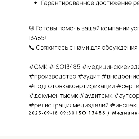
Гарантированное достижение р
🎯 Готовы помочь вашей компании у
13485!
📞 Свяжитесь с нами для обсуждения
#СМК #ISO13485 #медицинскиеизде
+7 (989) 048-29-1
#производство #аудит #внедрение
#подготовкаксертификации #серти
#документысмк #аудитсмк #аутсо
#регистрациямедизделий #инспек
ISO 13485 / Медицин
2025-09-18 09:30
CЗ: Захарова Дарья Николаевна
Политика в отношении обра
ИНН: 681601829151