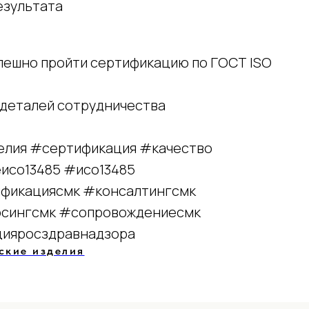
езультата
спешно пройти сертификацию по ГОСТ ISO
 деталей сотрудничества
Главная
лия #сертификация #качество
Услуги
0
исо13485 #исо13485
О нас
фикациясмк #консалтингсмк
Полезная информаци
Контакты
рсингсмк #сопровождениесмк
цияросздравнадзора
ские изделия
ботки персональных данных
Согласие на обработку персональн
сайта