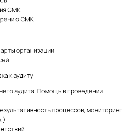
сов
ия СМК
едрению СМК
дарты организации
сей
а к аудиту:
его аудита. Помощь в проведении
результативность процессов, мониторинг
.)
ветствий