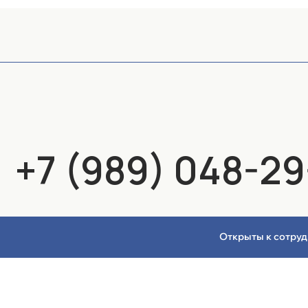
+7 (989) 048-29-1
CЗ: Захарова Дарья Николаевна
Политика в отношении обра
ИНН: 681601829151
Открыты к сотруд