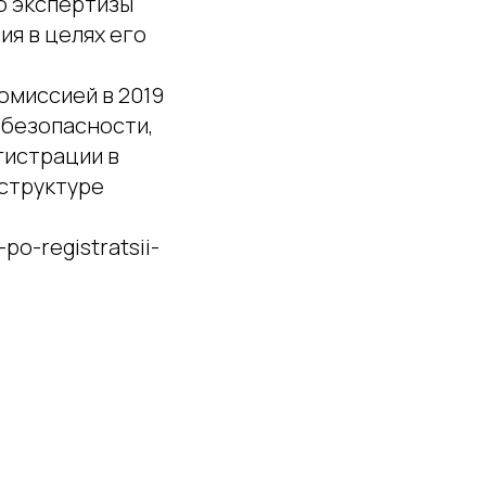
ю экспертизы
я в целях его
миссией в 2019
 безопасности,
гистрации в
структуре
po-registratsii-