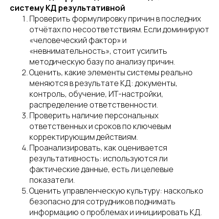
систему КД результативной
Проверить формулировку причин в последних
отчётах по несоответствиям. Если доминируют
«человеческий фактор» и
+7 (989) 048-29-10
«невнимательность», стоит усилить
методическую базу по анализу причин.
Главная
Оценить, какие элементы системы реально
меняются в результате КД: документы,
Услуги
контроль, обучение, ИТ-настройки,
О нас
распределение ответственности.
Полезная информация
Проверить наличие персональных
Контакты
ответственных и сроков по ключевым
корректирующим действиям.
Проанализировать, как оценивается
результативность: используются ли
фактические данные, есть ли целевые
показатели.
CЗ: Захарова Дарья Николаевна
Оценить управленческую культуру: насколько
ИНН: 681601829151
безопасно для сотрудников поднимать
Политика в отношении обработки
информацию о проблемах и инициировать КД.
персональных данных