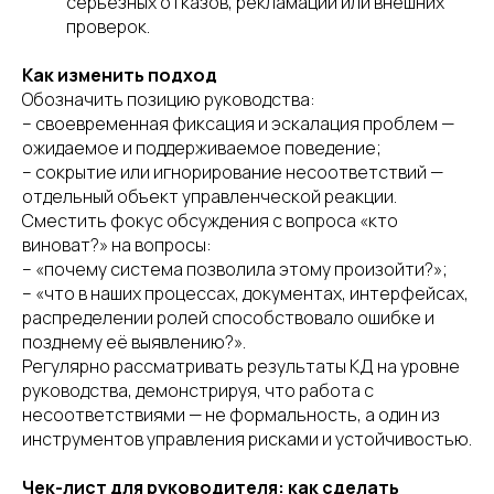
серьёзных отказов, рекламаций или внешних
проверок.
Как изменить подход
Обозначить позицию руководства:
– своевременная фиксация и эскалация проблем —
ожидаемое и поддерживаемое поведение;
– сокрытие или игнорирование несоответствий —
отдельный объект управленческой реакции.
Сместить фокус обсуждения с вопроса «кто
виноват?» на вопросы:
– «почему система позволила этому произойти?»;
– «что в наших процессах, документах, интерфейсах,
распределении ролей способствовало ошибке и
позднему её выявлению?».
Регулярно рассматривать результаты КД на уровне
руководства, демонстрируя, что работа с
несоответствиями — не формальность, а один из
инструментов управления рисками и устойчивостью.
Чек-лист для руководителя: как сделать